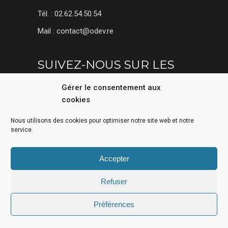
Tél. : 02.62.54.50.54
Mail : contact@odev.re
SUIVEZ-NOUS SUR LES
RÉSEAUX SOCIAUX
Gérer le consentement aux
cookies
Nous utilisons des cookies pour optimiser notre site web et notre
service.
Accepter
Refuser
Made by Odyssey Developpement •
Groupe D2J
Préférences