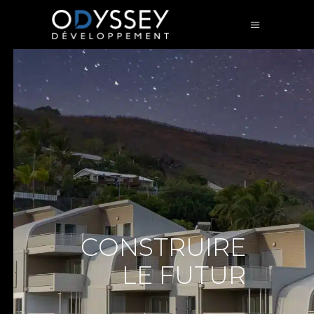
C
O
N
S
T
R
U
I
R
E
L
E
F
U
T
U
R